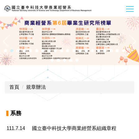
跳
到
主
要
內
容
區
首頁
規章辦法
▍
系務
111.7.14
國立臺中科技大學商業經營系組織章程