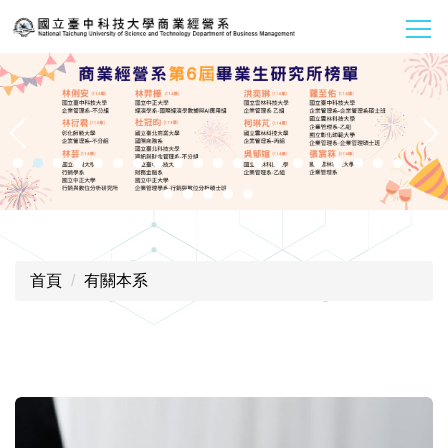
跳
到
主
要
內
容
區
首頁
有關本系