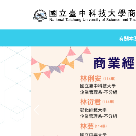
跳
到
主
要
內
有關本
容
區